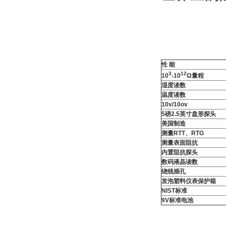
性 能
3
12
10
-10
Ω量程
湿度读数
温度读数
10v/10ov
5
磅
2.5
英寸盘形探头
美国制造
测量
RTT
、
RTG
测量表面阻抗
内置阻抗探头
数码液晶读数
绕线插孔
发泡塑料仪表保护箱
NIST
标准
9V
标准电池