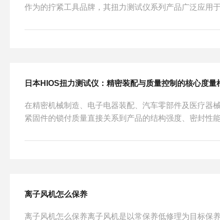
作为的拧紧工具品牌，其扭力测试仪系列产品广泛应用
行业，用于校准电动螺丝刀、扭力批等工具的输出扭矩
具校验体系，确保装配工序的扭矩一致性。一、品牌与
拧紧工具及相关检测设备的品牌，在电动螺丝刀领域拥
扭力测试仪作为配套校准设备，与自家拧紧工具形成完
用于检测其他品牌的扭矩工具。产品覆盖多个量程档位，从
日本HIOS扭力测试仪：精密装配与质量控制的核心度量
在精密机械制造、电子电器装配、汽车零部件及医疗器
紧固件的锁付质量直接关系到产品的结构强度、密封性
可能导致螺栓屈服断裂或螺纹滑牙，扭力过小则会引发
固力的精确控制，生产线上广泛采用电动或气动扭矩扳
校验这些拧紧工具输出精度、评估螺纹副摩擦特性的量具
以其精度与稳定性，成为了精密装配与质量控制的核心度
测试仪的核心技术在于其高响应的扭矩传感机制与动态信号
离子风机怎么保养
离子风机怎么保养离子风机是以常保养低修理为目标保养