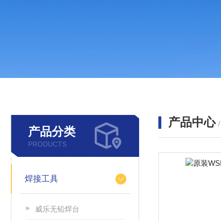
产品中心
产品分类
PRODUCTS
焊接工具
威乐无铅焊台