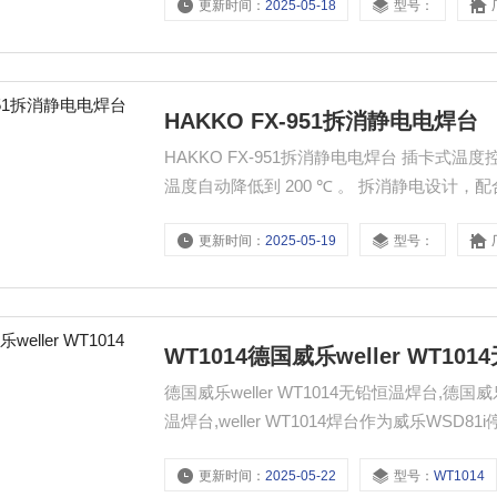
更新时间：
2025-05-18
型号：
低使用者的使用成本
HAKKO FX-951拆消静电电焊台
HAKKO FX-951拆消静电电焊台 插卡
温度自动降低到 200 ℃ 。 拆消静电设计，
全。 设有温度补正功能， 当焊咀温度与实
更新时间：
2025-05-19
型号：
WT1014德国威乐weller WT1
德国威乐weller WT1014无铅恒温焊台,德国威乐
温焊台,weller WT1014焊台作为威乐WS
回温，提高生产效率，人性化操作界面，调
更新时间：
2025-05-22
型号：
WT1014