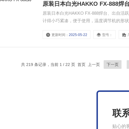
原装日本白光HAKKO FX-888焊
原装日本白光HAKKO FX-888焊台、出
计得小巧紧凑，便于使用，温度调节机的形
且可以使放台焊铁时的噪音降低30%。小型
更新时间：
2025-05-22
型号：
共 219 条记录，当前 1 / 22 页 首页 上一页
下一页
联
贴心的