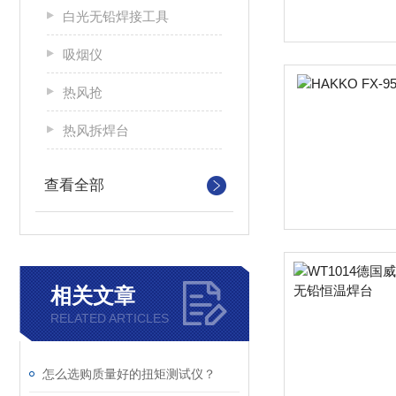
白光无铅焊接工具
吸烟仪
热风抢
热风拆焊台
查看全部
相关文章
RELATED ARTICLES
怎么选购质量好的扭矩测试仪？