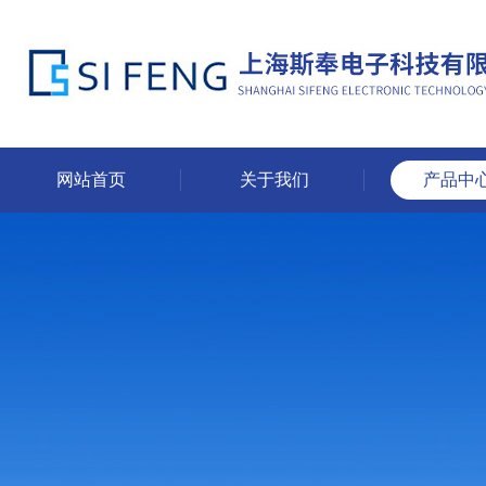
网站首页
关于我们
产品中