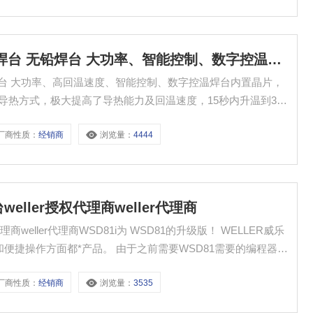
德国WELLER威乐WSD81数显电焊台 无铅焊台 大功率、智能控制、数字控温焊台
铅焊台 大功率、高回温速度、智能控制、数字控温焊台内置晶片，
厂商性质：
经销商
浏览量：
4444
台weller授权代理商weller代理商
授权代理商weller代理商WSD81i为 WSD81的升级版！ WELLER威乐
和便捷操作方面都*产品。 由于之前需要WSD81需要的编程器调
调节稳定。 WSD81与WSD81i的区别在于两者的主机内的主
厂商性质：
经销商
浏览量：
3535