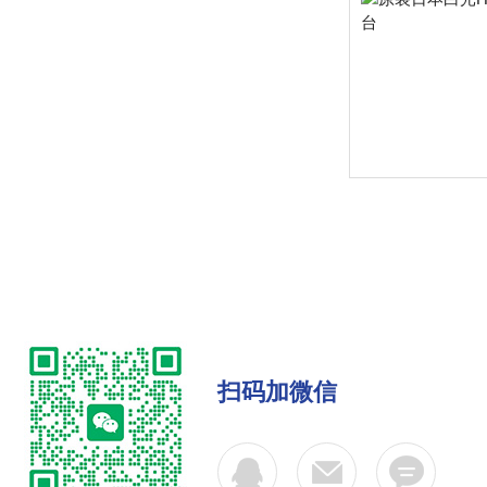
扫码加微信