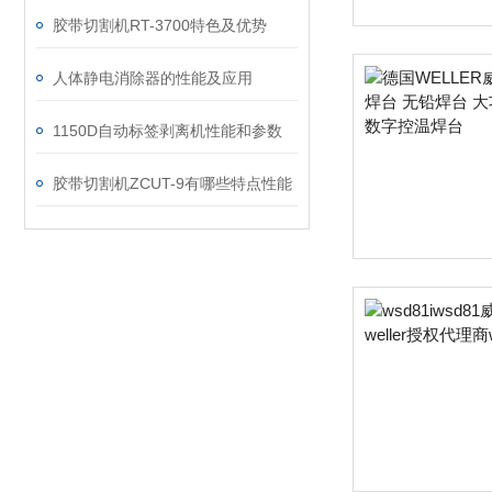
胶带切割机RT-3700特色及优势
人体静电消除器的性能及应用
1150D自动标签剥离机性能和参数
胶带切割机ZCUT-9有哪些特点性能