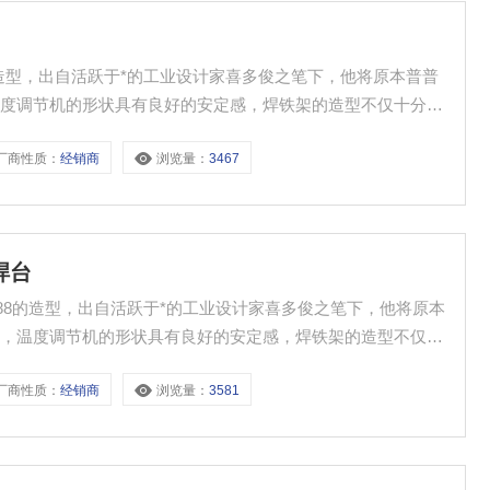
88的造型，出自活跃于*的工业设计家喜多俊之笔下，他将原本普普
温度调节机的形状具有良好的安定感，焊铁架的造型不仅十分易
低30%。
厂商性质：
经销商
浏览量：
3467
焊台
用，温度调节机的形状具有良好的安定感，焊铁架的造型不仅十
音降低30%。
厂商性质：
经销商
浏览量：
3581