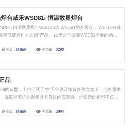
焊台威乐WSD81i 恒温数显焊台
1i 恒温数显焊台WSD81i为 WSD81的升级版！ WELLER威
性和便捷操作方面都*产品。 由于之前需要WSD81需要的编程
上面调节稳定。 WSD81与WSD81i的区别在于两者的主机内
厂商性质：
经销商
浏览量：
3290
度管控稳
装正品
FX-888的造型，出自活跃于*的工业设计家喜多俊之笔下，他将原本
用，温度调节机的形状具有良好的安定感，焊铁架的造型不仅十
音降低30%。
厂商性质：
经销商
浏览量：
2984