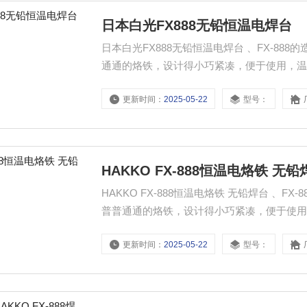
日本白光FX888无铅恒温电焊台
日本白光FX888无铅恒温电焊台 、FX-8
通通的烙铁，设计得小巧紧凑，便于使用，
于维修保养，而且可以使放台焊铁时的噪音降
更新时间：
2025-05-22
型号：
HAKKO FX-888恒温电烙铁 无铅
HAKKO FX-888恒温电烙铁 无铅焊台 、FX-888的造型，出自活跃于*的工业设计家喜多俊之笔下，他将原本
普普通通的烙铁，设计得小巧紧凑，便于使
分易于维修保养，而且可以使放台焊铁时的噪
更新时间：
2025-05-22
型号：