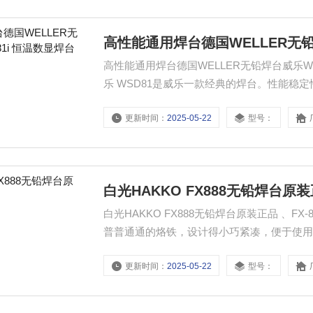
高性能通用焊台德国WELLER无铅
高性能通用焊台德国WELLER无铅焊台威乐WSD8
乐 WSD81是威乐一款经典的焊台。性能稳定
器调温有所不便，现在我们可以直接在WSD81i
更新时间：
2025-05-22
型号：
的主板不一样，WSD81i的主板更优化些，温
白光HAKKO FX888无铅焊台原
白光HAKKO FX888无铅焊台原装正品 、
普普通通的烙铁，设计得小巧紧凑，便于使
分易于维修保养，而且可以使放台焊铁时的噪
更新时间：
2025-05-22
型号：