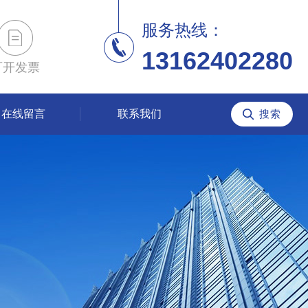
服务热线：
13162402280
可开发票
在线留言
联系我们