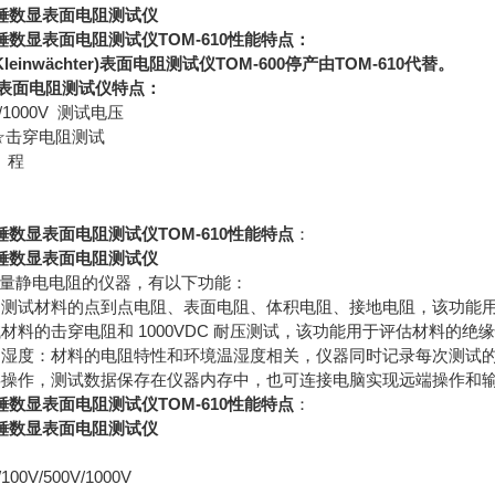
锤数显表面电阻测试仪
数显表面电阻测试仪TOM-610性能特点：
inwächter)表面电阻测试仪TOM-600停产由TOM-610代替。
数显表面电阻测试仪特点：
0V/1000V 测试电压
☆击穿电阻测试
 Ω 程
出
数显表面电阻测试仪TOM-610性能特点
：
锤数显表面电阻测试仪
一款测量静电电阻的仪器，有以下功能：
：测试材料的点到点电阻、表面电阻、体积电阻、接地电阻，该功能
材料的击穿电阻和 1000VDC 耐压测试，该功能用于评估材料的
和湿度：材料的电阻特性和环境温湿度相关，仪器同时记录每次测试
屏操作，测试数据保存在仪器内存中，也可连接电脑实现远端操作和
数显表面电阻测试仪TOM-610性能特点
：
锤数显表面电阻测试仪
0V/500V/1000V