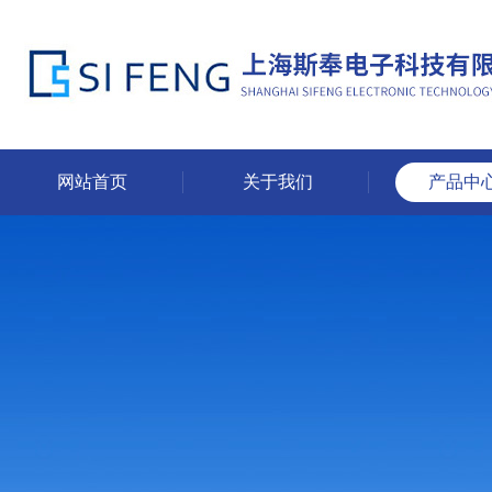
网站首页
关于我们
产品中