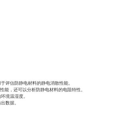
用于评估防静电材料的静电消散性能。
绝缘性能，还可以分析防静电材料的电阻特性。
的环境温湿度。
输出数据。