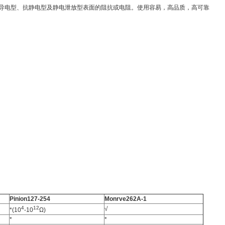
量所有导电型、抗静电型及静电泄放型表面的阻抗或电阻。使用容易，高品质，高可靠
Pinion127-254
Monrve262A-1
4
12
√
*(10
-10
Ω)
*
*