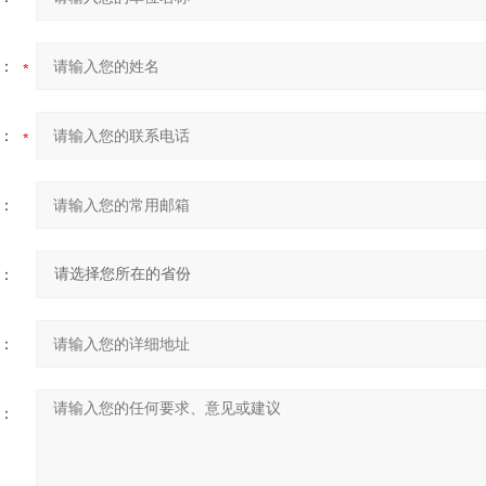
：
：
：
：
：
：