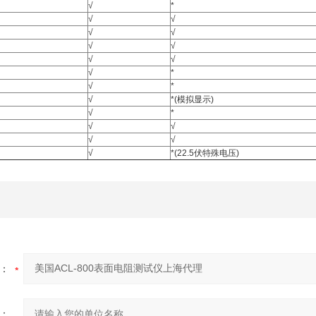
√
*
√
√
√
√
√
√
√
√
√
*
√
*
√
*(模拟显示)
√
*
√
√
√
√
√
*(22.5伏特殊电压)
：
：