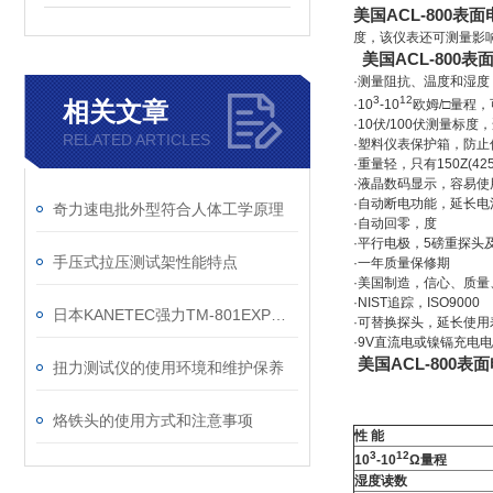
美国ACL-800表
度，该仪表还可测量影
美国ACL-800表
·测量阻抗、温度和湿度，符合
3
12
相关文章
·10
-10
欧姆/□量程
·10伏/100伏测量
RELATED ARTICLES
·塑料仪表保护箱，防止
·重量轻，只有150Z(4
·液晶数码显示，容易使
·自动断电功能，延长电
奇力速电批外型符合人体工学原理
·自动回零，度
·平行电极，5磅重探头
手压式拉压测试架性能特点
·一年质量保修期
·美国制造，信心、质量
·NIST追踪，ISO9000
日本KANETEC强力TM-801EXP高斯计特斯拉计产品应用及特点
·可替换探头，延长使用
·9V直流电或镍镉充电
美国ACL-800表
扭力测试仪的使用环境和维护保养
烙铁头的使用方式和注意事项
性 能
3
12
10
-10
Ω量程
湿度读数