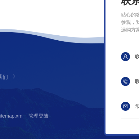
联
贴心的
参观，
选购方
我们
联
常
itemap.xml
管理登陆