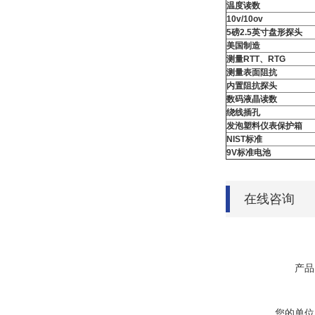
温度读数
10v/10ov
5
磅
2.5
英寸盘形探头
美国制造
测量
RTT
、
RTG
测量表面阻抗
内置阻抗探头
数码液晶读数
绕线插孔
发泡塑料仪表保护箱
NIST
标准
9V
标准电池
在线咨询
产品
您的单位