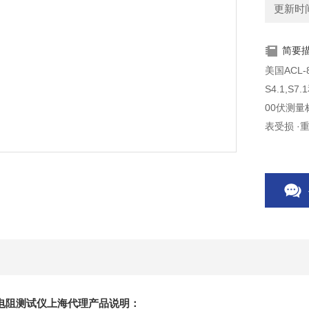
更新时间：
简要
美国ACL
S4.1,S
00伏测
表受损 ·
方便 ·自
表面电阻测试仪上海代理产品说明：