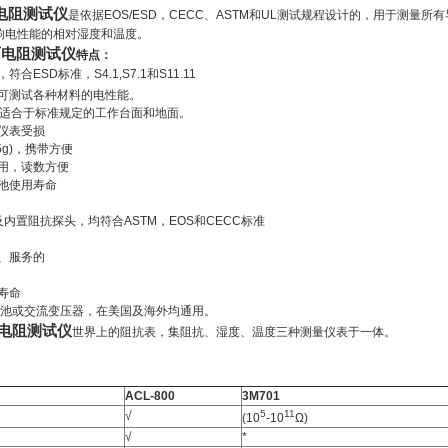
面电阻测试仪
是依据EOS/ESD，CECC、ASTM和UL测试规程设计的，用于测
响电性能的相对湿度和温度。
面电阻测试仪
特点：
ESD标准，S4.1,S7.1和S11.11
，可测试各种材料的电性能。
标度，适合于标准规定的工作台面和地面。
仪表受损
25g)，携带方便
用，读数方便
池使用寿命
及内置阻抗探头，均符合ASTM，EOS和CECC标准
、服务的
寿命
电池或交流变压器，在美国及海外均通用。
面电阻测试仪
世界上的阻抗表，集阻抗、湿度、温度三种测量仪表于一体。
ACL-800
3M701
5
11
√
(10
-10
Ω)
√
*