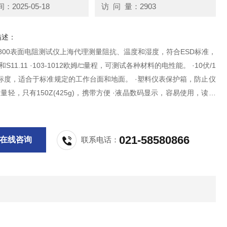
2025-05-18
访 问 量：2903
描述：
-800表面电阻测试仪上海代理测量阻抗、温度和湿度，符合ESD标准，
7.1和S11.11 ·103-1012欧姆/□量程，可测试各种材料的电性能。 ·10伏/1
量标度，适合于标准规定的工作台面和地面。 ·塑料仪表保护箱，防止仪
重量轻，只有150Z(425g)，携带方便 ·液晶数码显示，容易使用，读数
动断电功能，延长电池使用寿命.
021-58580866
在线咨询
联系电话：