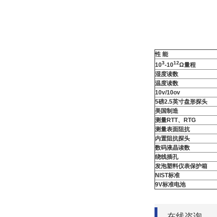
性 能
3
12
10
-10
Ω量程
湿度读数
温度读数
10v/10ov
5
磅
2.5
英寸盘形探头
美国制造
测量
RTT
、
RTG
测量表面阻抗
内置阻抗探头
数码液晶读数
绕线插孔
发泡塑料仪表保护箱
NIST
标准
9V
标准电池
在线咨询