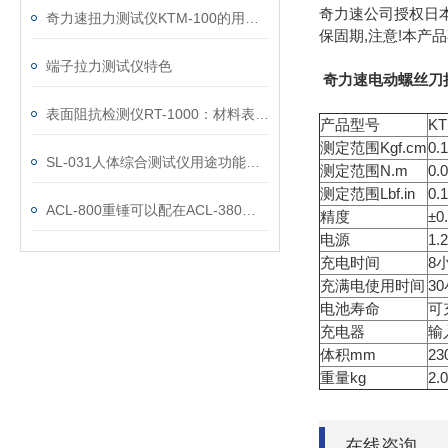
奇力速公司授权日本
奇力速扭力测试仪KTM-100的用途及其主要特点
保固期,注意!本产
端子拉力测试仪特色
奇力速电动螺丝刀扭
表面阻抗检测仪RT-1000：材料表面电学特性的“洞察者”
产品型号
KT
测定范围Kgf.cm
0.
SL-031人体综合测试仪用途功能优势
测定范围N.m
0.
测定范围Lbf.in
0.
ACL-800重锤可以配在ACL-380上使用吗
精度
±
电源
1
充电时间
8
充满电使用时间
3
电池寿命
可
充电器
输入
体积mm
23
重量kg
2.0
在线咨询