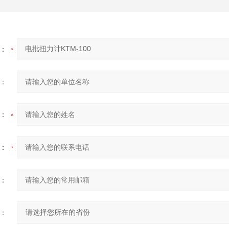
：
：
：
：
：
：