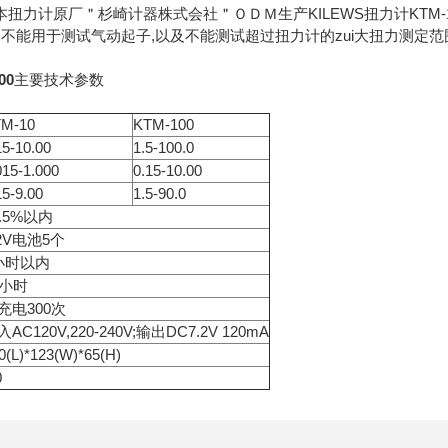
扭力计原厂＂杉崎计器株式会社＂ＯＤＭ生产KILEWS扭力计KTM-1
品不能用于测试气动起子,以及不能测试超过扭力计的zui大扭力测定范
00
主要技术参数
M-10
KTM-100
15-10.00
1.5-100.0
015-1.000
0.15-10.00
15-9.00
1.5-90.0
0.5%以内
.2V电池5个
小时以内
0小时
充电300次
AC120V,220-240V;输出DC7.2V 120mA
0(L)*123(W)*65(H)
0