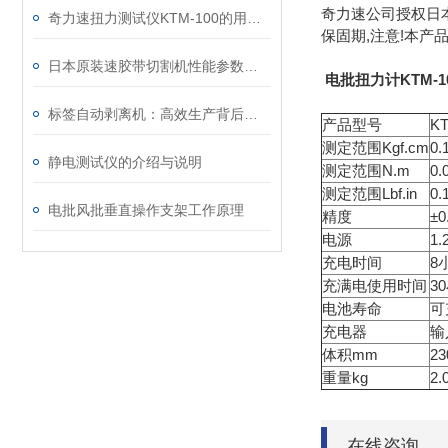
奇力速公司授权日本
奇力速扭力测试仪KTM-100的用途及其主要特点
保固期,注意!本产
日本原装速胶带切割机性能参数特点及使用注意事项
电批扭力计KTM-1
标签自动剥离机：高效生产背后的得力助手
产品型号
KT
测定范围Kgf.cm
0.
静电测试仪的介绍与说明
测定范围N.m
0.
测定范围Lbf.in
0.
电批风批垂直操作支架工作原理
精度
±
电源
1
充电时间
8
充满电使用时间
3
电池寿命
可
充电器
输入
体积mm
23
重量kg
2.
在线咨询