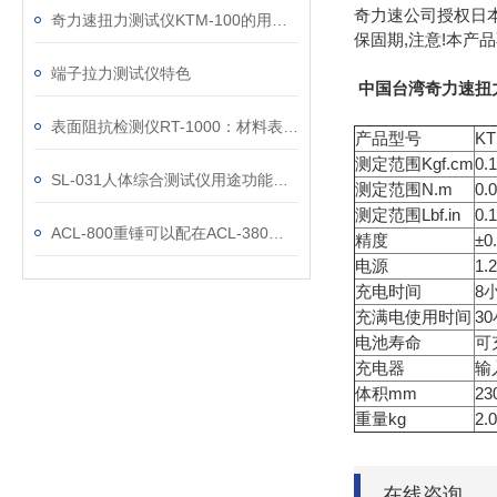
奇力速公司授权日本
奇力速扭力测试仪KTM-100的用途及其主要特点
保固期,注意!本产
端子拉力测试仪特色
中国台湾奇力速扭力
表面阻抗检测仪RT-1000：材料表面电学特性的“洞察者”
产品型号
KT
测定范围Kgf.cm
0.
SL-031人体综合测试仪用途功能优势
测定范围N.m
0.
测定范围Lbf.in
0.
ACL-800重锤可以配在ACL-380上使用吗
精度
±
电源
1
充电时间
8
充满电使用时间
3
电池寿命
可
充电器
输入
体积mm
23
重量kg
2.0
在线咨询