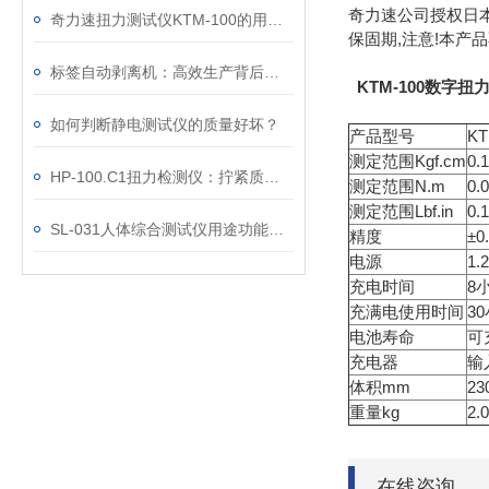
奇力速公司授权日本
奇力速扭力测试仪KTM-100的用途及其主要特点
保固期,注意!本产
标签自动剥离机：高效生产背后的得力助手
KTM-100数字扭
如何判断静电测试仪的质量好坏？
产品型号
KT
测定范围Kgf.cm
0.
HP-100.C1扭力检测仪：拧紧质量控制的检测工具
测定范围N.m
0.
测定范围Lbf.in
0.
SL-031人体综合测试仪用途功能优势
精度
±
电源
1
充电时间
8
充满电使用时间
3
电池寿命
可
充电器
输入
体积mm
23
重量kg
2.0
在线咨询