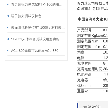
奇力速公司授权日本
奇力速扭力测试仪KTM-100的用途及其主要特点
保固期,注意!本产
端子拉力测试仪特色
中国台湾奇力速 KT
表面阻抗检测仪RT-1000：材料表面电学特性的“洞察者”
产品型号
KT
测定范围Kgf.cm
0.
SL-031人体综合测试仪用途功能优势
测定范围N.m
0.
测定范围Lbf.in
0.
ACL-800重锤可以配在ACL-380上使用吗
精度
±
电源
1
充电时间
8
充满电使用时间
3
电池寿命
可
充电器
输入
体积mm
23
重量kg
2.0
在线咨询