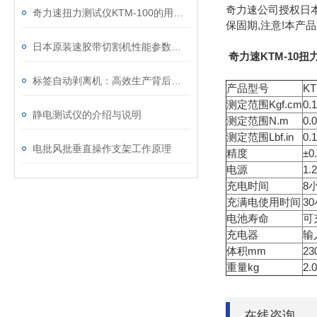
奇力速公司授权日本
奇力速扭力测试仪KTM-100的用途及其主要特点
保固期,注意!本产
日本原装速胶带切割机性能参数特点及使用注意事项
奇力速KTM-10扭
标签自动剥离机：高效生产背后的得力助手
产品型号
KT
测定范围Kgf.cm
0.
静电测试仪的介绍与说明
测定范围N.m
0.
测定范围Lbf.in
0.
电批风批垂直操作支架工作原理
精度
±
电源
1
充电时间
8
充满电使用时间
3
电池寿命
可
充电器
输入
体积mm
23
重量kg
2.0
在线咨询