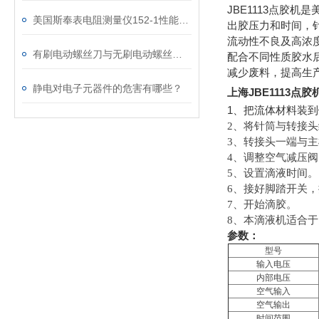
JBE1113
点胶机是
美国斯奉表电阻测量仪152-1性能及选购配件介绍
出胶压力和时间，
流动性不良及高浓
有刷电动螺丝刀与无刷电动螺丝刀的工作原理
配合不同性质胶水
减少废料，提高生
静电对电子元器件的危害有哪些？
上海JBE1113
1
、把流体材料装到
2
、将针筒与转接头
3
、转接头一端与主
4
、调整空气减压阀
5
、设置滴液时间。
6
、接好脚踏开关，
7
、开始滴胶。
8
、本滴液机适合于
参数：
型号
输入电压
内部电压
空气输入
空气输出
时间范围