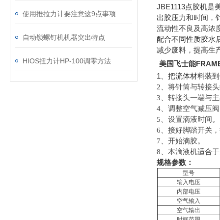
JBE1113
点胶机是
使用推拉力计要注意这9点事项
出胶压力和时间，
流动性不良及高浓
自动锁螺钉机机器突出特点
配合不同性质胶水
减少废料，提高生
HIOS扭力计HP-100调零方法
美国飞士能FRAME
1
、把流体材料装到
2
、将针筒与转接头
3
、转接头一端与主
4
、调整空气减压阀
5
、设置滴液时间。
6
、接好脚踏开关，
7
、开始滴胶。
8
、本滴液机适合于
规格参数：
型号
输入电压
内部电压
空气输入
空气输出
时间范围