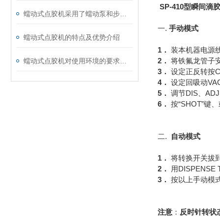
SP-410型瞬间滴
蠕动式点胶机采用了蠕动泵和步进电机的组合
一.
手动模式
蠕动式点胶机的特点及优势介绍
1．
装本机器电源
2．
将铁氟龙管子
蠕动式点胶机对使用环境的要求有哪些
3．
设定正反转按C
4．
设定回吸动VA
5．
调节DIS、AD
6．
按“SHOT”
二.
自动模式
1．
将转换开关拔到
2．
用DISPENS
3．
按以上手动模式
注意
：
反时针转状