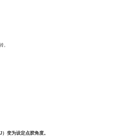
转。
J
）变为设定点胶角度。