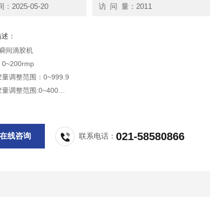
2025-05-20
访 问 量：2011
描述：
0型瞬间滴胶机
0~200rmp
量调整范围：0~999.9
量调整范围:0~400
出胶量:0.0001ml
料粘度:10000cps以下
模式:稳定动作模式(定量吐出)、手动控制模式
021-58580866
在线咨询
联系电话：
C110V+/-10% 60Hz AC220V+/-10% 50Hz
率:30VA