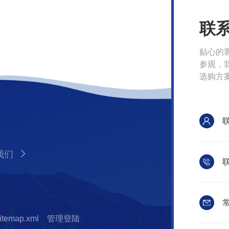
联
贴心的
参观，
选购方
我们
联
常
itemap.xml
管理登陆