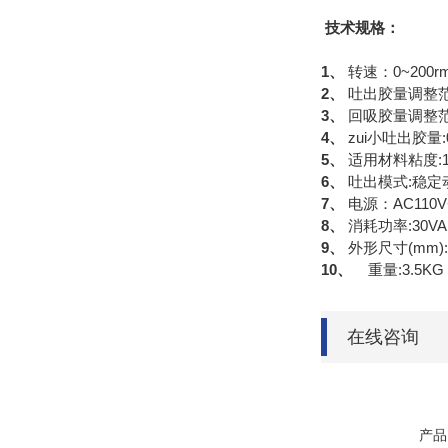
技术规格：
1、
转速：0~200r
2、
吐出胶量调整范围
3、
回吸胶量调整范围
4、
zui小吐出胶量:0
5、
适用材料粘度:10
6、
吐出模式:稳定
7、
电源：AC110V+
8、
消耗功率:30VA
9、
外形尺寸(mm):18
10、
重量:3.5KG
在线咨询
产品