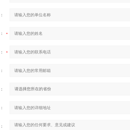
：
：
：
：
：
：
：