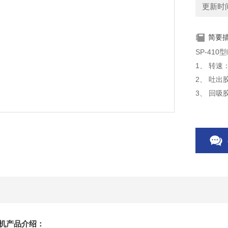
更新时间：
简要
SP-41
1、 转速：
2、 吐出胶
3、 回吸胶
4、 Z小吐
5、 适用材
6、 吐出
7、 电源：A
8、 消耗功
胶机产品介绍：