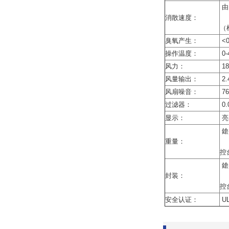
由1
消散速度：
（根
臭氧产生：
<0
操作温度：
0-
风力：
18
风量输出：
2.
风扇噪音：
76
过滤器：
0.
显示：
亮
鎗身
重量：
控台
鎗
封装：
控台
安全认证：
UL