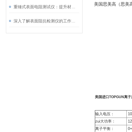
美国思美高（思美高）
重锤式表面电阻测试仪：提升材料质量与可靠性的测量技术
深入了解表面阻抗检测仪的工作原理与应用领域
美国进口TOPGUN离子
输入电压：
10
zui大功率：
1
离子平衡：
0+