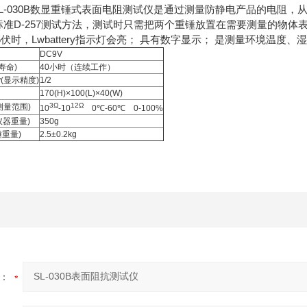
 SL-030B数显重锤式表面电阻测试仪是通过测量防静电产品的电阻，
标准D-257测试方法，测试时只需把两个重锤放置在需要测量的物
伏时，Lwbattery指示灯会亮； 具有数字显示； 是测量环境温
DC9V
电池寿命)
40小时（连续工作）
acy(显示精度)
1/2
170(H)×100(L)×40(W)
3
Ω
12
Ω
e(测量范围)
10
-10
0℃-60℃ 0-100%
t(仪器重量)
350g
重锤重量)
2.5±0.2kg
：