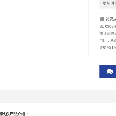
更新时间：
简要
SL-03
施莱德施莱
电阻，从而
遵循AST
表面及按
抗测试仪产品介绍：