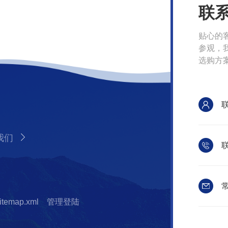
联
贴心的
参观，
选购方
我们
联
常
itemap.xml
管理登陆