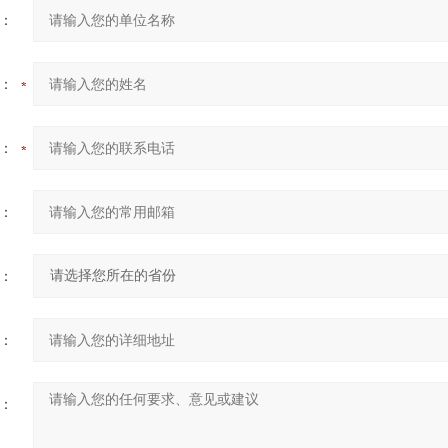
：
：
：
：
：
：
：