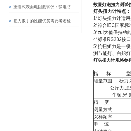
数显灯泡扭力测试
重锤式表面电阻测试仪：静电防护工程的量化评估工具
灯头扭力计特点：
1*灯头扭力计适用
扭力扳手的性能优劣需要考虑检修服务功能
2*符合IEC国
3*zui大值保持功
4*标准RS232
5*抗扭矩力是一
测节能灯、白炽灯
灯头扭力计规格参
指 标 型
测量范围 磅力.英寸 
公斤力.厘米 (k
牛顿.米 (N.
精 度
测量方式
采样频率
电 源