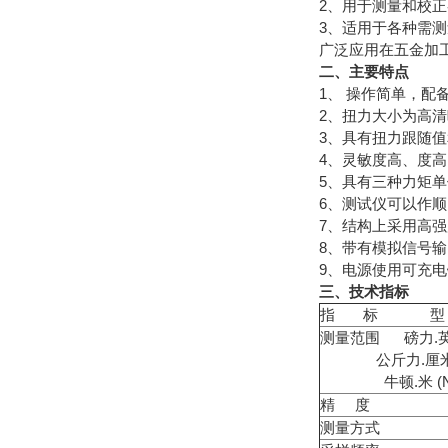
2、用于测量和校
3、适用于各种需
广泛应用在五金加
二、主要特点
1、 操作简单，
2、扭力大小为高
3、具有扭力跟随值
4、灵敏度高、度
5、具有三种力矩单位切
6、测试仪可以作
7、结构上采用高
8、带有模拟信号
9、电源使用可充
三、技术指标
指 标 型 
测量范围 磅力.英寸 (
公斤力.厘米 (k
牛顿.米 (N.
精 度
测量方式