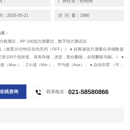
号：
厂商性质：经销商
2025-05-21
访 问 量：1880
描述：
0扭力检测仪，HP-100扭力测量仪，数字扭力测试仪
机（放置10分钟后自动关闭（OFF）） ● 好握速扭力测量仪存储数据
记录100个扭矩值、具有存储，浏览，部分删除，全部删除功能。） ●
值（Max.）、Z小值（Min.）、平均值（Ave）。 ● 自动归零 （可自
表示） ● 好握速扭力测量仪可设定扭矩值。并可用蜂鸣器提示作业
021-58580866
在线咨询
联系电话：