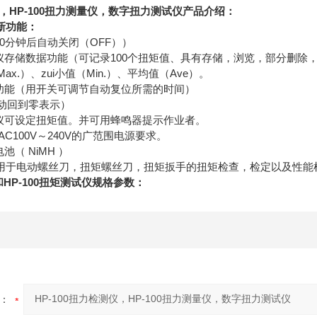
测仪，HP-100扭力测量仪，数字扭力测试仪产品介绍：
新功能：
10分钟后自动关闭（OFF））
量仪存储数据功能（可记录100个扭矩值、具有存储，浏览，部分删除
Max.）、zui小值（Min.）、平均值（Ave）。
值功能（用开关可调节自动复位所需的时间）
自动回到零表示）
量仪可设定扭矩值。并可用蜂鸣器提示作业者。
AC100V～240V的广范围电源要求。
池（ NiMH ）
用于电动螺丝刀，扭矩螺丝刀，扭矩扳手的扭矩检查，检定以及性能
和HP-100扭矩测试仪规格参数：
：