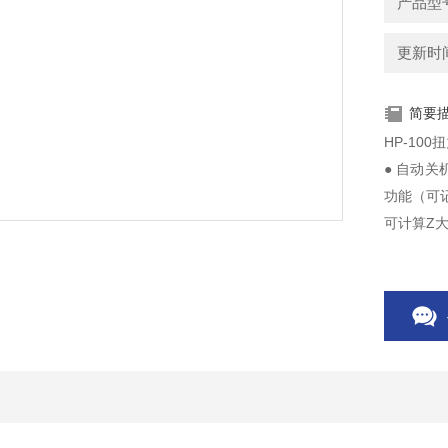
产品型
更新时间：
简要
HP-10
● 自动关
功能（可
可计算Z大
动回到零
者。