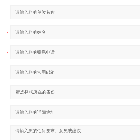
：
：
：
：
：
：
：