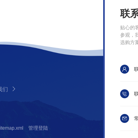
联
贴心的
参观，
选购方
我们
联
常
itemap.xml
管理登陆