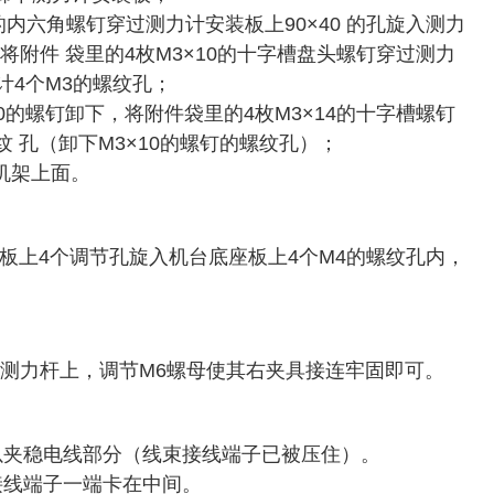
内六角螺钉穿过测力计安装板上90×40 的孔旋入测力
附件 袋里的4枚M3×10的十字槽盘头螺钉穿过测力
计4个M3的螺纹孔；
0的螺钉卸下，将附件袋里的4枚M3×14的十字槽螺钉
纹 孔（卸下M3×10的螺钉的螺纹孔）；
机架上面。
板上4个调节孔旋入机台底座板上4个M4的螺纹孔内，
测力杆上，调节M6螺母使其右夹具接连牢固即可。
以夹稳电线部分（线束接线端子已被压住）。
接线端子一端卡在中间。