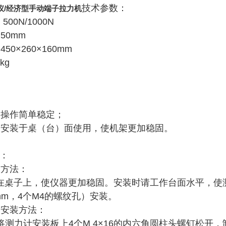
技术参数：
仪/经济型手动端子拉力机
00N/1000N
50mm
0×260×160mm
5kg
；
操作简单稳定；
安装于桌（台）面使用，使机架更加稳固。
法：
装方法：
桌子上，使仪器更加稳固。安装时请工作台面水平，使
80mm，4个M4的螺纹孔）安装。
的安装方法：
将测力计安装板上4个M 4×16的内六角圆柱头螺钉松开