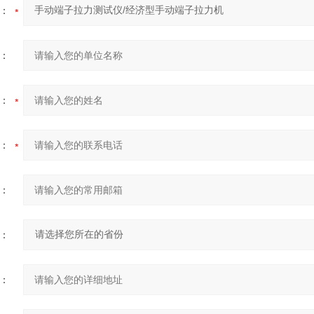
：
：
：
：
：
：
：