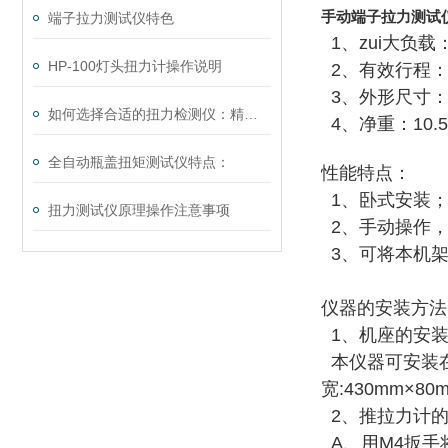
手动端子拉力测试
端子拉力测试仪特色
1、zui大负载：5
HP-100灯头扭力计操作说明
2、有效行程：
3、外形尺寸：45
如何选择合适的扭力检测仪：精度与性能解析
4、净重：10.
全自动瓶盖扭矩测试仪特点：
性能特点：
1、卧式安装
扭力测试仪原理操作注意事项
2、手动操作，
3、可将本机架
仪器的安装方
1、机座的安
本仪器可安装在
宽:430mm×
2、推拉力计
A、用M4扳手