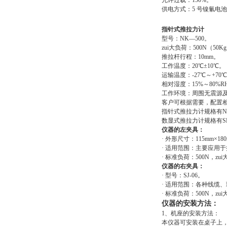
允许过载：150%。
供电方式：5 号镍氰电池组 
指针式推拉力计
型号：NK—500。
zui大负荷：500N（50K
推拉杆行程：10mm。
工作温度：20℃±10℃。
运输温度：-27℃～+70
相对湿度：15%～80%R
工作环境：周围无震源
客户可根据需要，配置
指针式推拉力计规格有NK—1
数显式推拉力计规格有SH—2
仪器的左夹具：
· 外形尺寸：115mm×18
· 适用范围：主要应用
· 标准负荷：500N，zui
仪器的右夹具：
· 型号：SJ-06。
· 适用范围：各种线缆
· 标准负荷：500N，zui
仪器的安装方法：
1、机座的安装方法：
本仪器可安装在桌子上，