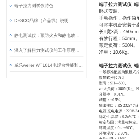
端子拉力测试仪 端
端子拉力测试仪特色
卧式安装。
手动操作，操作简
DESCO品牌（产品线）说明
可将本机台安装于
长×宽×高：450mm
静电测试仪：预防火灾和静电放电风险的设备
有效行程：50mm
额定负荷：500N。
深入了解扭力测试仪的工作原理和应用指南
净重：10.6Kg。
威乐weller WT1014电焊台性能和特点
端子拉力测试仪 端
一般标准配置为数显式推拉
数显式推拉力计
型号：SH—500。
zui大负荷：500N(Kg
分辨率：0.01N。
精度：±0.5%。
输出接口：RS 232?? 
电源:充电电源：220V
稳定性:温漂：0.2uV/℃（
标定范围：满量程标定
环境温度：0～+60℃。
环境湿度：≤ 80%。