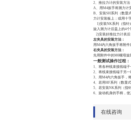
2、推拉力计的安装方法
A、用M4扳手将测力计
B、安装SH系列（数显
力计安装板上；或用十字
1)安装NK系列（指针
旋入测力计后盖上的4个M
2)安装好推拉力计表后
左夹具的安装方法：
用M4内六角扳手将附件
右夹具的安装方法：
先用附件中的M6螺母
一般测试操作过程：
1、将各种线束接线端子
2、将线束接线端子另
3、用M4内六角扳手，
4、若用HF系列（数显
5、若安装NK系列（指
6、旋动机身的手柄，
在线咨询