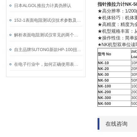
指针推拉力计NK-
日本ALGOL推拉力计真伪辨认
★高分辨率：1/2
★机体轻巧：机体
152-1表面电阻测试仪技术参数及操作方法
★高精度：精度为全刻度(
★机型规格丰富：从1
解析表面电阻测试仪常见的两个问题
★操作性佳：简单
★NK机型双单位读
自主品牌SUTONG新款HP-100扭力测试仪的应用及特点
zu
型号
No
Lo
NK-10
10
在电子行业中，如何正确使用表面阻抗检测仪
NK-20
20
NK-30
30
NK-50
50
NK-100
10
NK-200
20
NK-300
30
NK-500
50
在线咨询