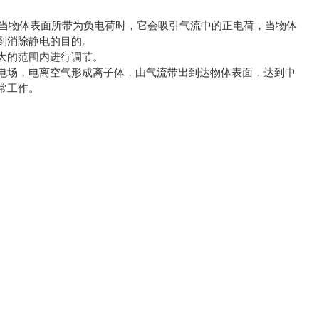
掉。当物体表面所带为负电荷时，它会吸引气流中的正电荷，当物体
到消除静电的目的。
大的范围内进行调节。
电场，电离空气形成离子体，由气流带出到达物体表面，达到中
常工作。