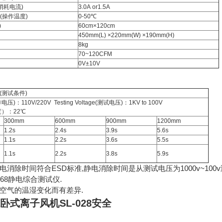
消耗电流
)
3.0A or1.5A
(
操作温度
)
0-50
℃
)
60cm×120cm
450mm(L) ×220mm(W) ×190mm(H)
8kg
70~120CFM
0V±10V
(
测试条件
)
作电压
)
：
110V/220V Testing Voltage(
测试电压
)
：
1KV to 100V
度）：
22
℃
300mm
600mm
900mm
1200mm
1.2s
2.4s
3.9s
5.6s
1.1s
2.2s
3.6s
5.5s
1.1s
2.2s
3.8s
5.9s
消除时间符合ESD标准,静电消除时间是从测试电压为1000v~100v
68静电综合测试仪.
空气的温湿变化而有差异.
卧式离子风机SL-028安全