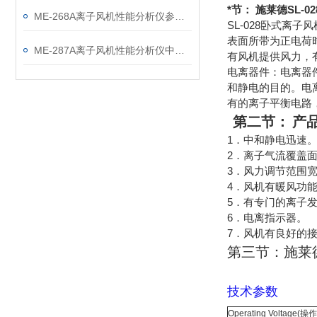
*节： 施莱德SL-
ME-268A离子风机性能分析仪参数及中文说明书
SL-028卧式
表面所带为正电荷
ME-287A离子风机性能分析仪中文说明书
有风机提供风力，
电离器件：电离器
和静电的目的。电
有的离子平衡电路
第二节：
产
1．中和静电迅速
2．离子气流覆盖
3．风力调节范围
4．风机有暖风功
5．有专门的离子
6．电离指示器。
7．风机有良好的
第三节：施莱德
技术参数
Operating Voltage(
操作