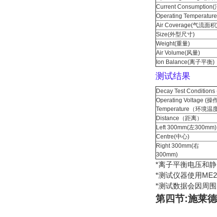
Current Consumption(
Operating Temperature
Air Coverage(
气流面积
Size(
外型尺寸
)
Weight(
重量
)
Air Volume(
风量
)
Ion Balance(
离子平衡
)
测试结果
Decay Test Conditions 
Operating Voltage (
操
Temperature
（环境温
Distance
（距离）
Left 300mm(
左
300mm)
Centre(
中心
)
Right 300mm(
右
300mm)
*离子平衡电压和静电
*测试仪器使用ME2
*测试数据会因周围
第四节:施莱德