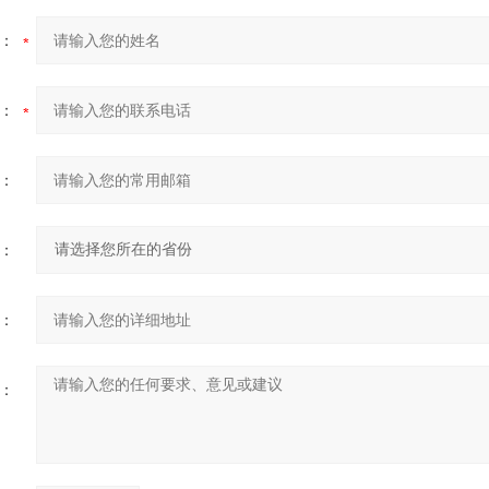
：
：
：
：
：
：