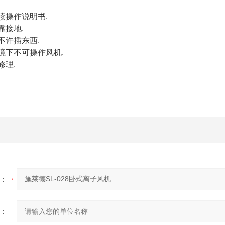
读操作说明书.
靠接地.
不许插东西.
境下不可操作风机.
修理.
：
：