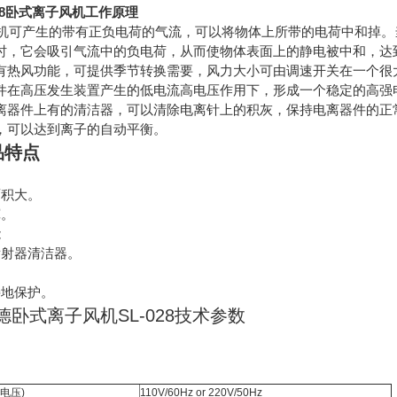
028卧式离子风机工作原理
离子风机可产生的带有正负电荷的气流，可以将物体上所带的电荷中和
时，它会吸引气流中的负电荷，从而使物体表面上的静电被中和，达
有热风功能，可提供季节转换需要，风力大小可由调速开关在一个很
件在高压发生装置产生的低电流高电压作用下，形成一个稳定的高强
离器件上有的清洁器，可以清除电离针上的积灰，保持电离器件的正
，可以达到离子的自动平衡。
品特点
。
面积大。
宽。
能
发射器清洁器。
接地保护。
卧式离子风机SL-028技术参数
电压
)
110V/60Hz or 220V/50Hz