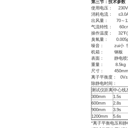
第三节：技术参数
使用电压： 230V～ 
消耗电流： ≤3.0
出风量： 70～12
气流特性： 60cm
操作温度： 32℉(℃
臭氧量： 0.005
噪音： zui小 55
机箱： 钢板
表面： 静电喷
重量： 8.5kg
尺寸： 450mm(L 
离子平衡度： 0V±
除静电时间：
测试仪距离
中心线左
300mm
1.5s
600mm
2.8s
900mm
3.9s
1200mm
5.6s
*离子平衡电压和静电