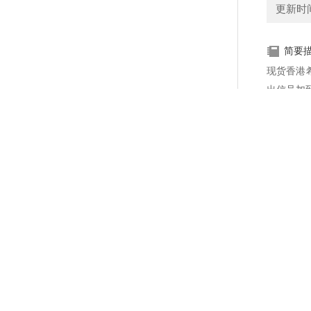
更新时间：
简要
现货香港
出信号加
及放大器
显示相应
24噪音计/噪声测试仪产品说明：