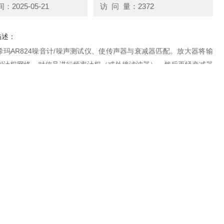
2025-05-21
访 问 量：2372
描述：
希玛AR824噪音计/噪声测试仪、使传声器与衰减器匹配。放大器将输
到计权网络，对信号进行频率计权（或外接滤波器），然后再经衰减器
将信号放大到一定的幅值，Z后经过数字电路处理器处理后，在LCD上
的数值。
021-58580866
在线咨询
联系电话：