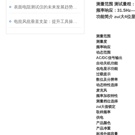
测量范围 测试量程：3
表面电阻测试仪的未来发展趋势：技术创新与市场需求驱动
频率响应：31.5Hz—8
功能简介 zui大4位
电批风批垂直支架：提升工具操作精度与工作效率的关键配件
测量范围
测量度
频率响应
动态范围
AC/DC信号输出
自动关机功能
低电显示功能
过载提示
数位及分辨率
动态特性选择
麦克风
频率加权特性
测量档位选择
zui大值锁定
取样频率
供电
产品颜色
产品净重
标准外箱容量