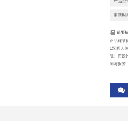
产品型
更新时间：
简要
正品施莱德
1双脚人
阻）而设计
测与报警，
腕带）和7