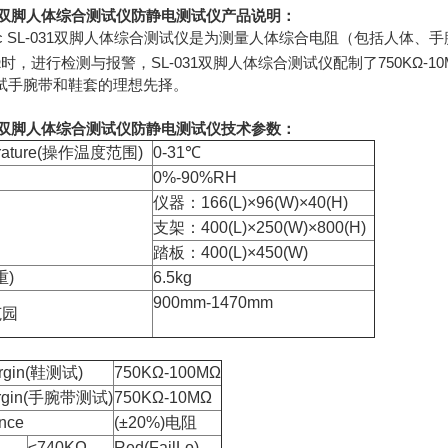
31双脚人体综合测试仪防静电测试仪产品说明：
c SL-031双脚人体综合测试仪是为测量人体综合电阻（包括人体
Ω时，进行检测与报警，SL-031双脚人体综合测试仪配制了750KΩ-1
试手腕带和鞋套的理想先择。
31双脚人体综合测试仪防静电测试仪技术参数：
perature(操作温度范围)
0-31℃
0%-90%RH
仪器：166(L)×96(W)×40(H)
支架：400(L)×250(W)×800(H)
踏板：400(L)×450(W)
重)
6.5kg
900mm-1470mm
范园
argin(鞋测试)
750KΩ-100MΩ
margin(手腕带测试)
750KΩ-10MΩ
ance
(±20%)电阻
≤740KΩ
Red(FailLo)