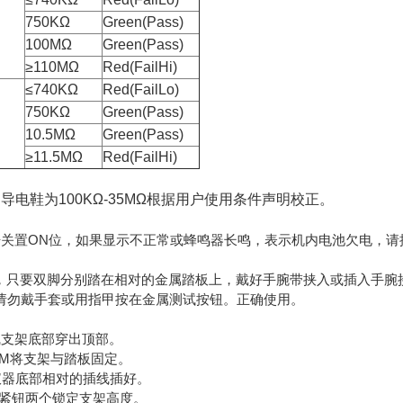
750KΩ
Green(Pass)
100MΩ
Green(Pass)
≥110MΩ
Red(FailHi)
≤740KΩ
Red(FailLo)
750KΩ
Green(Pass)
10.5MΩ
Green(Pass)
≥11.5MΩ
Red(FailHi)
导电鞋为100KΩ-35MΩ根据用户使用条件声明校正。
开关置ON位，如果显示不正常或蜂鸣器长鸣，表示机内电池欠电，
，只要双脚分别踏在相对的金属踏板上，戴好手腕带挟入或插入手腕
请勿戴手套或用指甲按在金属测试按钮。正确使用。
线支架底部穿出顶部。
MM将支架与踏板固定。
器底部相对的插线插好。
紧钮两个锁定支架高度。