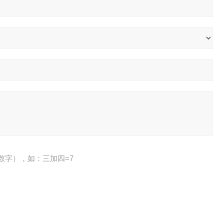
数字），如：三加四=7