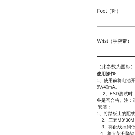
Foot（鞋）
Wrist（手腕带）
（此参数为国标）
使用操作:
1、使用前将电池
9V/40mA。
2、ESD测试时
备是否合格。注：
安装：
1、将踏板上的配
2、三套M8*30
3、将配线插到仪
4、将支架升降锁