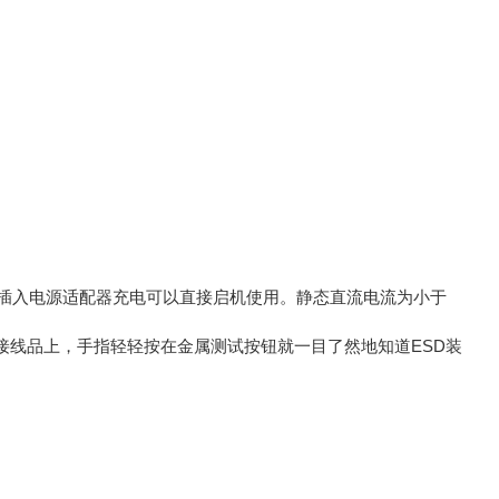
请插入电源适配器充电可以直接启机使用。静态直流电流为小于
接线品上，手指轻轻按在金属测试按钮就一目了然地知道ESD装