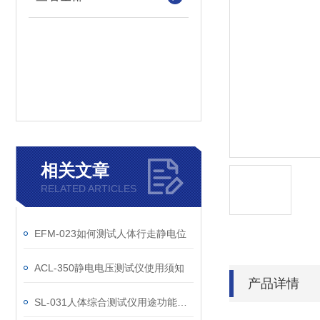
相关文章
RELATED ARTICLES
EFM-023如何测试人体行走静电位
ACL-350静电电压测试仪使用须知
产品详情
SL-031人体综合测试仪用途功能优势