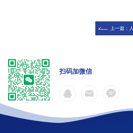
上一篇：
人
扫码加微信