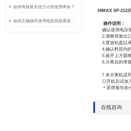
如何有效延长扭力计的使用寿命？
HIMAX SP-2
如何正确操作使用电批风批垂直支架？
操作说明：
确认使用电压规格（
2.调整弹簧出口
3.置放铝盘以承
4.确认料筒内的
5.掀开上方圆狸
6.分离后的弹簧
7.本分离机适用
◎开机后试放入
＊若弹簧尚未分离
在线咨询