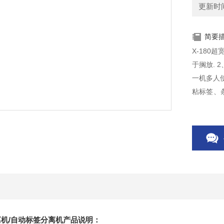
更新时间：
简要
X-180
于搁放. 
一机多人使
粘标签、
药剂行业
标签剥离
剥离机/自动标签分离机产品说明：