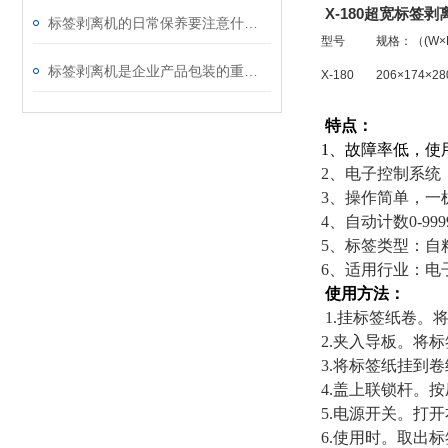
X-180超宽标签
标签剥离机的日常保养要注意什么？
型号
规格：（(W×H
标签剥离机是企业产品包装的重要操作工具
X-180
206×174×2
特点：
1、故障率低，使
2、
电子控制系统
3、
操作简单，一
4、
自动计数0-99
5、
标签类型：自
6、
适用行业：电
使用方法：
1.
挂标签纸卷。
2.
夹入导板。将标
3.
将标签纸挂到卷
4.
盖上联锁杆。按
5.
电源开关。打开
6.
使用时。取出标