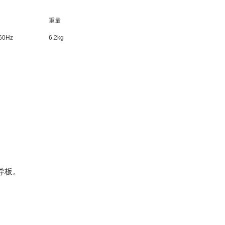
重量
60Hz
6.2kg
导板。