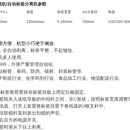
剥离机/自动标签分离机参数
×L)
速度
标签宽度
zui大直径
电源
80mm
130mm/sec
5-180mm
250mm
110/220V
50/
用方便，机型小巧便于搁放.
，全自动剥离，标签平整，不起皱纹
。
机多人使用.
9999，方便产量管理自动化.
粘标签、条码、防伪、镭射、封装标签等.
子制造行业、化学药剂行业、食品加工行业、物流配送行业.
将标签卷筒置挂在标签挂板上用定位板固定。
签纸夹入送纸导板的中间杆之间，呈
U
形状，按照标签宽度调整
纸器。打开上装置将标签挂置于卷纸器的
3
根支杆中。
压联锁杆直到发出扣锁的声音。
右后方的电源开关。
签时请从下往上剥离。