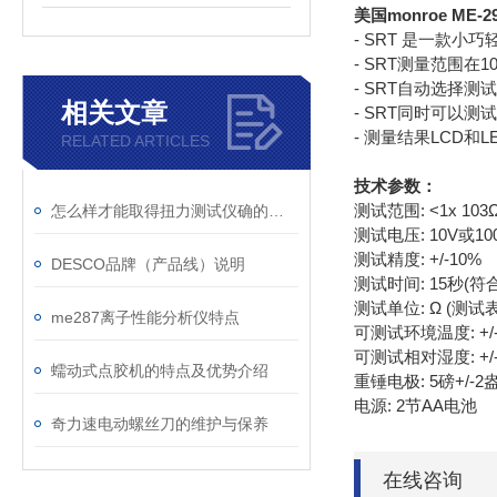
美国monroe M
- SRT 是一款小
- SRT测量范围在10
- SRT自动选择测
相关文章
- SRT同时可以
- 测量结果LCD和
RELATED ARTICLES
技术参数：
测试范围: <1x 103
怎么样才能取得扭力测试仪确的数据？
测试电压: 10V或10
测试精度: +/-10%
DESCO品牌（产品线）说明
测试时间: 15秒(符合
测试单位: Ω (测试
me287离子性能分析仪特点
可测试环境温度: +
可测试相对湿度: +/
蠕动式点胶机的特点及优势介绍
重锤电极: 5磅+/-
电源: 2节AA电池
奇力速电动螺丝刀的维护与保养
在线咨询