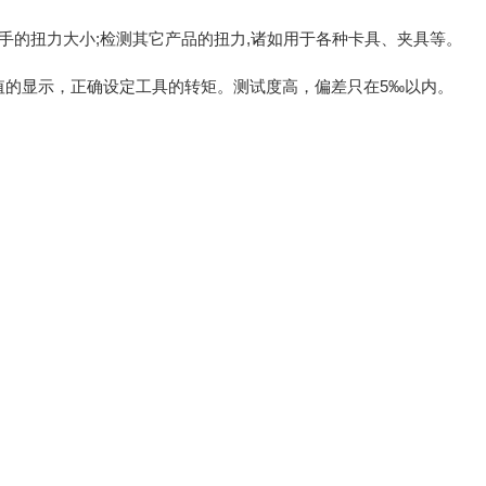
,板手的扭力大小;检测其它产品的扭力,诸如用于各种卡具、夹具等。
i大值的显示，正确设定工具的转矩。测试度高，偏差只在5‰以内。