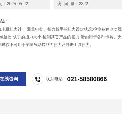
2025-05-22
访 问 量：2322
描述：
0.C1电批扭力计 、测量电批、扭力板手的扭力设定状况;检测各种电动螺
力螺丝批,板手的扭力大小;检测其它产品的扭力,诸如用于各种卡具、夹
测试仪不可用于测量气动螺丝刀扭力及冲击工具扭力。
021-58580866
在线咨询
联系电话：