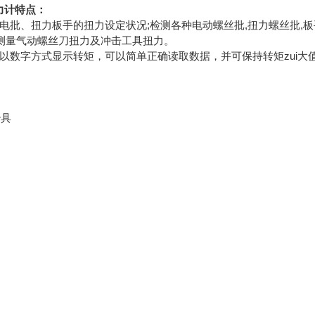
扭力计特点：
C1测量电批、扭力板手的扭力设定状况;检测各种电动螺丝批,扭力螺丝批
测量气动螺丝刀扭力及冲击工具扭力。
C1在于以数字方式显示转矩，可以简单正确读取数据，并可保持转矩zu
冶具