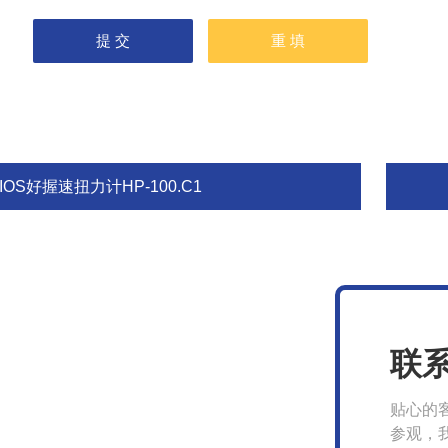
IOS好握速扭力计HP-100.C1
联
贴心的
参观，