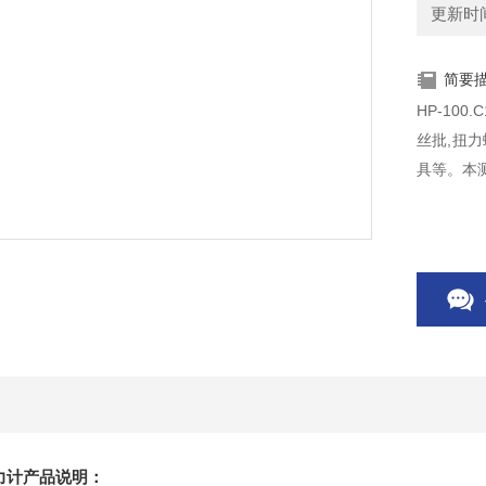
更新时间：
简要
HP-10
丝批,扭
具等。本
批扭力计产品说明：