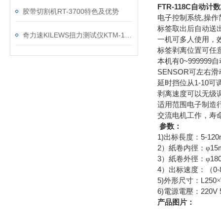
FTR-118C自动
胶带切割机RT-3700特色及优势
,
电子控制系统
操作
标签取出后自动送
奇力速KILEWS扭力测试仪KTM-100新老款有什么区别
一机可多人使用，
标签剥离位置可任
0~999999
本机有
自
SENSOR
可左右滑
1-10
延时挡位从
可
剥离速度可以无级
适用范围电子制造
交流电机工作，寿
参数：
1)
5-12
出标長度：
2
15
）紙卷内徑：
φ
3
18
）紙卷外徑：
φ
4
0-
）出标速度：（
5)
L250
外形尺寸：
×
6)
220V 
電源電壓：
产品图片：