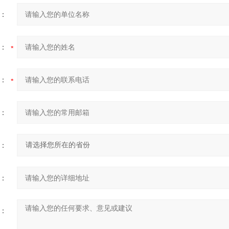
：
：
：
：
：
：
：