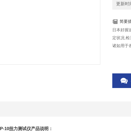
更新时间：
简要
日本好握速
定状况;检
诸如用于
HP-10扭力测试仪产品说明：