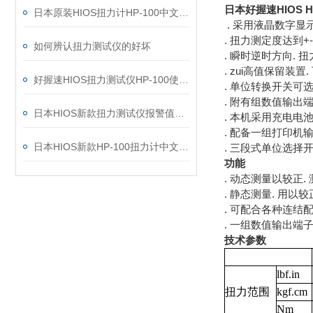
日本好握速HIOS 
日本原装HIOS扭力计HP-100中文操作说明
. 采用液晶数字显示
. 扭力测定度达到+- 0
如何辨认扭力测试仪的好坏
. 瞬时逆时方向. 
. zui高值保留装置
好握速HIOS扭力测试仪HP-100使用技巧
. 单位转换开关可选择使用
. 附有组数值输出
日本HIOS新款扭力测试仪报警值存储设置说明
. 本机采用充电电池.
. 配备一组打印机输
日本HIOS新款HP-100扭力计中文操作说明
. 三段式单位选择开关 kg
功能
. 动态测量以较正.
. 静态测量. 用以
. 可配合各种连结
. 一组数值输出端子(
技术参数
lbf.in
扭力范围
kgf.cm
Nm