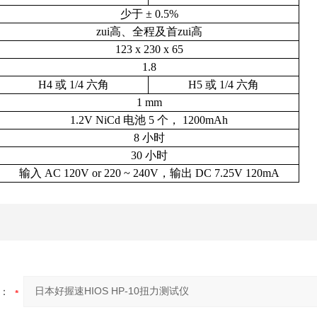
少于 ± 0.5%
zui高、全程及首zui高
123 x 230 x 65
1.8
H4
或 1/4 六角
H5
或 1/4 六角
1 mm
1.2V NiCd
电池 5 个， 1200mAh
8
小时
30
小时
输入 AC 120V or 220 ~ 240V，输出 DC 7.25V 120mA
：