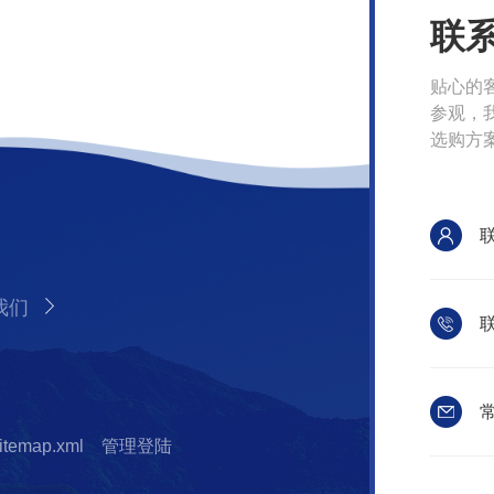
联
贴心的
参观，
选购方
我们
联
常
itemap.xml
管理登陆