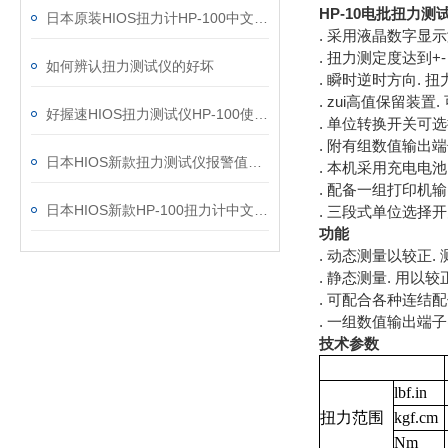
HP-10电批扭力测
日本原装HIOS扭力计HP-100中文操作说明
. 采用液晶数字显示
. 扭力测定度达到+- 0
如何辨认扭力测试仪的好坏
. 瞬时逆时方向. 
. zui高值保留装置.
好握速HIOS扭力测试仪HP-100使用技巧
. 单位转换开关可选择使用
. 附有组数值输出
日本HIOS新款扭力测试仪报警值存储设置说明
. 本机采用充电电池.
. 配备一组打印机输
日本HIOS新款HP-100扭力计中文操作说明
. 三段式单位选择开关 kgf
功能
. 动态测量以较正.
. 静态测量. 用以
. 可配合各种连结配
. 一组数值输出端子(
技术参数
lbf.in
扭力范围
kgf.cm
Nm