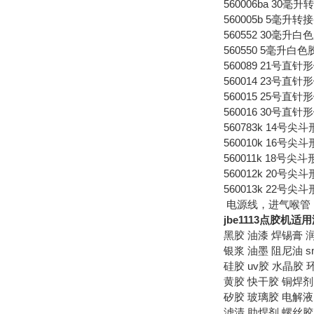
560006ba 30毫
560005b 5毫升转
560552 30毫升白
560550 5毫升白色
560089 21号直
560014 23号直
560015 25号直
560016 30号直
560783k 14号
560010k 16号
560011k 18号
560012k 20号
560013k 22号
电源线，进气喉管，针
jbe1113点胶机适用
黑胶 油漆 焊锡膏 
银浆 油墨 阻尼油 s
硅胶 uv胶 水晶胶
黄胶 快干胶 铜焊剂
矽胶 玻璃胶 电解
滤清 助焊剂 螺丝