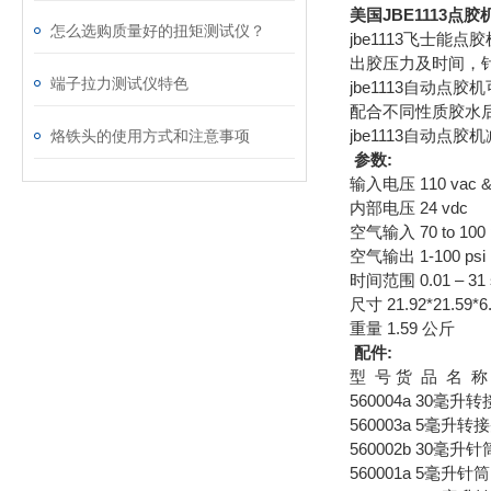
美国JBE1113点
怎么选购质量好的扭矩测试仪？
jbe1113飞士
出胶压力及时间，
端子拉力测试仪特色
jbe1113自动
配合不同性质胶水
jbe1113自动点
烙铁头的使用方式和注意事项
参数:
输入电压 110 vac & 
内部电压 24 vdc
空气输入 70 to 100 
空气输出 1-100 psi
时间范围 0.01 – 31 
尺寸 21.92*21.59*6
重量 1.59 公斤
配件:
型 号 货 品 名 称
560004a 30毫升转
560003a 5毫升转
560002b 30毫升针
560001a 5毫升针筒