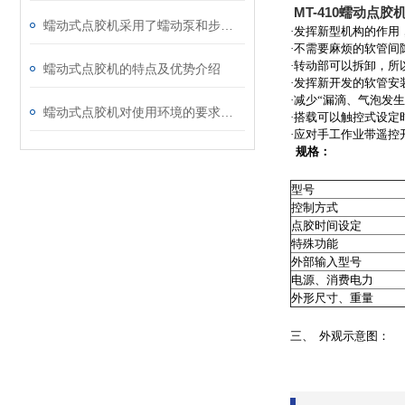
MT-410蠕动点胶机
蠕动式点胶机采用了蠕动泵和步进电机的组合
·发挥新型机构的作用
·不需要麻烦的软管间
·转动部可以拆卸，所
蠕动式点胶机的特点及优势介绍
·发挥新开发的软管安
·减少“漏滴、气泡发生
蠕动式点胶机对使用环境的要求有哪些
·搭载可以触控式设定
·应对手工作业带遥控
规格：
型号
控制方式
点胶时间设定
特殊功能
外部输入型号
电源、消费电力
外形尺寸、重量
三、
外观示意图：