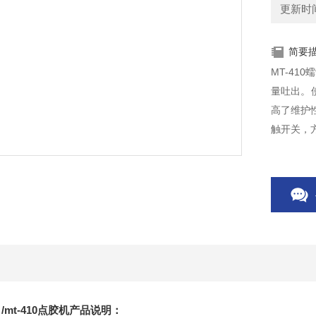
更新时间：
简要
MT-41
量吐出。
高了维护
触开关，
材料可直
自动回吸
 /mt-410点胶机产品说明：