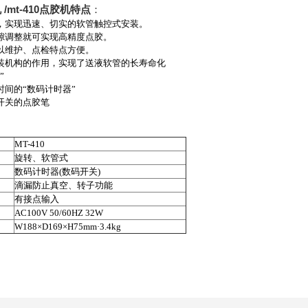
 /mt-410点胶机特点
：
，实现迅速、切实的软管触控式安装。
隙调整就可实现高精度点胶。
以维护、点检特点方便。
装机构的作用，实现了送液软管的长寿命化
”
时间的“数码计时器”
开关的点胶笔
MT-410
旋转、软管式
数码计时器(数码开关)
滴漏防止真空、转子功能
有接点输入
AC100V 50/60HZ 32W
W188×D169×H75mm·3.4kg