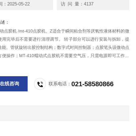
2025-05-22
访 问 量：4137
描述：
0蠕动点胶机 /mt-410点胶机、Z适合于瞬间粘合剂等厌氧性液体材料的微
使用完毕后不需要进行清理调节。 转子部分可以进行安装与拆卸，提
性能。管状旋转出胶控制结构；数字式时间控制器；点胶笔头设微动点
方便操作；MT-410蠕动式点胶机不需要空气压，只需电源即可工作；
接使用原装容器；可快速使交换出胶管，无需整理；蠕动式点胶机带有
功能，防止滴漏；
021-58580866
在线咨询
联系电话：