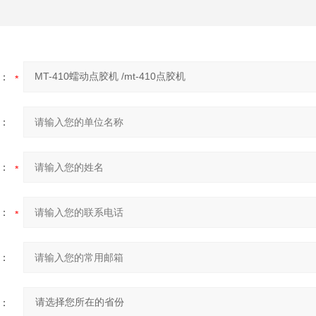
：
：
：
：
：
：