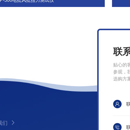
HP-300电批风批扭力测试仪
联
贴心的
参观，
选购方
我们
联