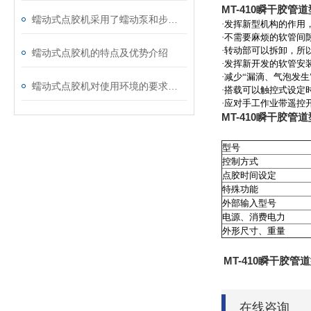
MT-410瞬干胶管
蠕动式点胶机采用了蠕动泵和步进电机的组合
·发挥新型机构的作用
·不需要麻烦的软管间
·转动部可以拆卸，所
蠕动式点胶机的特点及优势介绍
·发挥新开发的软管安
·减少“漏滴、气泡发生
蠕动式点胶机对使用环境的要求有哪些
·搭载可以触控式设定
·应对手工作业带遥控
MT-410瞬干胶管
型号
控制方式
点胶时间设定
特殊功能
外部输入型号
电源、消费电力
外形尺寸、重量
MT-410瞬干胶管
在线咨询