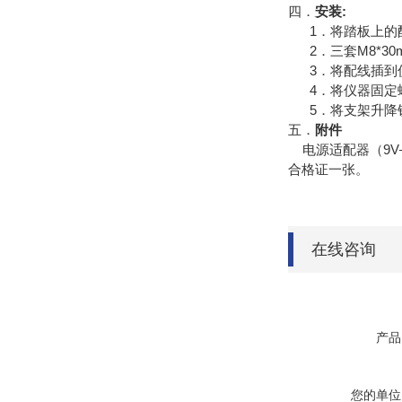
四．
安装:
1．将踏板上的
2．三套M8*30
3．将配线插到
4．将仪器固定螺
5．将支架升降
五．
附件
电源适配器（9V—
合格证一张。
在线咨询
产品
您的单位