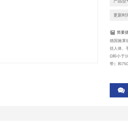
产品型号
更新时间：
简要
德国施莱德
括人体、
Ω和小于1
带）和75
先择。