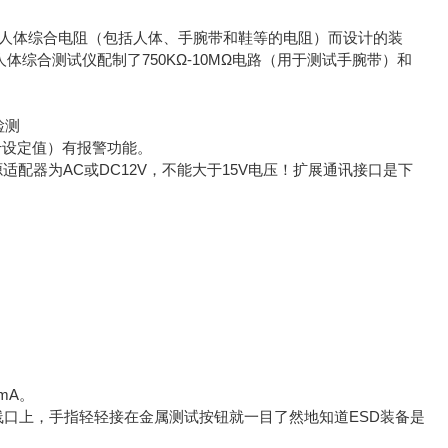
是为测量人体综合电阻（包括人体、手腕带和鞋等的电阻）而设计的装
人体综合测试仪配制了750KΩ-10MΩ电路（用于测试手腕带）和
检测
于设定值）有报警功能。
配器为AC或DC12V，不能大于15V电压！扩展通讯接口是下
mA。
线口上，手指轻轻接在金属测试按钮就一目了然地知道ESD装备是