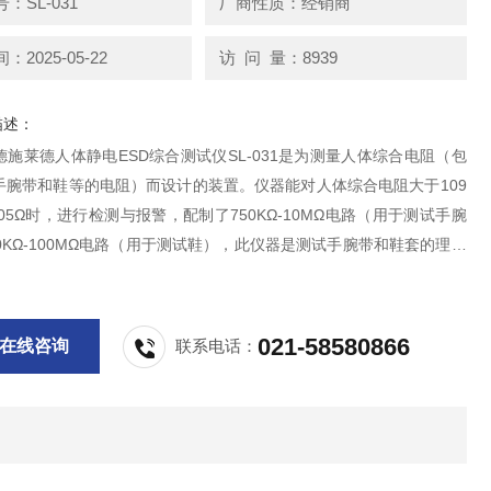
：SL-031
厂商性质：经销商
2025-05-22
访 问 量：8939
描述：
施莱德人体静电ESD综合测试仪SL-031是为测量人体综合电阻（包
手腕带和鞋等的电阻）而设计的装置。仪器能对人体综合电阻大于109
05Ω时，进行检测与报警，配制了750KΩ-10MΩ电路（用于测试手腕
0KΩ-100MΩ电路（用于测试鞋），此仪器是测试手腕带和鞋套的理想
021-58580866
在线咨询
联系电话：