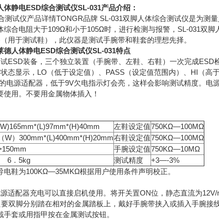
体静电ESD综合测试仪SL-031产品介绍：
体综合测试仪产品详情TONGR品牌 SL-031双脚人体综合测试仪
综合电阻大于109Ω和小于105Ω时，进行检测与报警，SL-031双脚
MΩ电路（用于测试鞋），此仪器是测试手腕带和鞋套的理想先择。
德人体静电ESD综合测试仪SL-031特点
测试ESD装备，三个独立装置（手腕带、左鞋、右鞋）一次完成ESD
状态显示，LO（低于设定值）、PASS（设定值范围内）、HI（高
的电源适配器，低于9V欠电指示灯会亮，这样会影响测试精度。电源适
要使用。不要用金属物体插入！
(W)165mm*(L)97mm*(H)40mm
左鞋设定值
750KΩ—100MΩ
（W）300mm*(L)400mm*(H)20mm
右鞋设定值
750KΩ—100MΩ
>150mm
手腕设定值
750KΩ—10MΩ
6．5kg
测试精度
+3—-3%
电鞋为100KΩ—35MKΩ根据用户使用条件声明校正。
源适配器充电可以直接启机使用。将开关置ON位，静态直流为12V/
，只要双脚分别踏在相对的金属踏板上，戴好手腕带挟入或插入手腕接
戴手套或用指甲按在金属测试按钮。