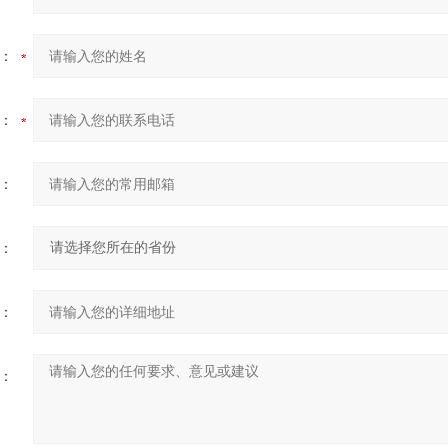
：
：
：
：
：
：