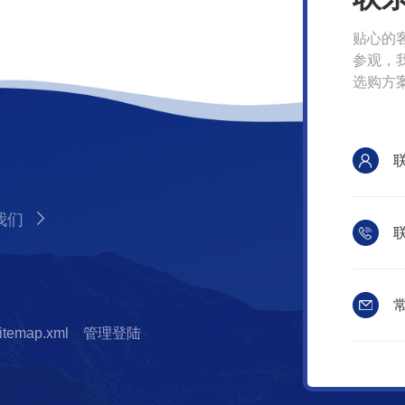
贴心的
参观，
选购方
我们
联
常
itemap.xml
管理登陆