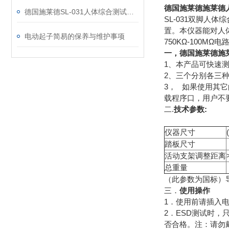
德国施莱德施莱德人
德国施莱德SL-031人体综合测试仪操作说明书以安装
SL-031双脚人
置。本仪器能对人体
电动起子简易的保养与维护事项
750KΩ-100
一，德国施莱德施莱
1、本产品可快速
2、三个分别各三种
3， 如果使用其它
载程序口，用户不
二.
技术参数:
仪器尺寸
踏板尺寸
活动支架调整距离
总重量
（此参数为国标）导
三．
使用操作
1．使用前请插入电
2．ESD测试时
否合格。注：请勿