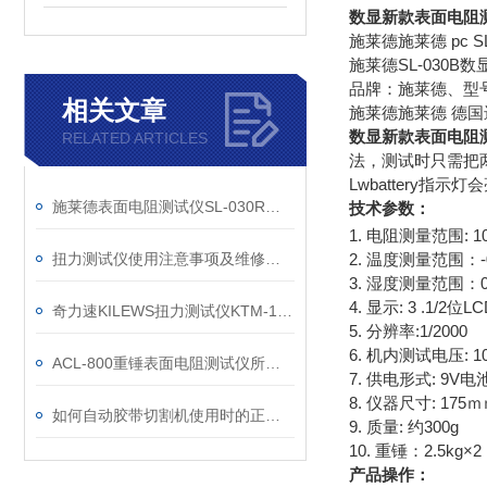
数显新款表面电阻测
施莱德施莱德 pc 
施莱德SL-030B
品牌：施莱德、型号
相关文章
施莱德施莱德 德
数显新款表面电阻测
RELATED ARTICLES
法，测试时只需把
Lwbattery
施莱德表面电阻测试仪SL-030R检验校准步骤
技术参数：
1. 电阻测量范围: 10
2. 温度测量范围：-0
扭力测试仪使用注意事项及维修事项
3. 湿度测量范围：0
4. 显示: 3 .1/2位
奇力速KILEWS扭力测试仪KTM-100新老款有什么区别
5. 分辨率:1/2000
6. 机内测试电压: 1
ACL-800重锤表面电阻测试仪所具备的优点
7. 供电形式: 9V电
8. 仪器尺寸: 175ｍ
如何自动胶带切割机使用时的正常运行？
9. 质量: 约300g
10. 重锤：2.5kg×2
产品操作：