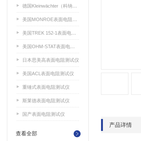
德国Kleinwächter（科纳沃茨特）
美国MONROE表面电阻测试仪
美国TREK 152-1表面电阻测试仪
美国OHM-STAT表面电阻测试仪
日本思美高表面电阻测试仪
美国ACL表面电阻测试仪
重锤式表面电阻测试仪
斯莱德表面电阻测试仪
国产表面电阻测试仪
产品详情
查看全部