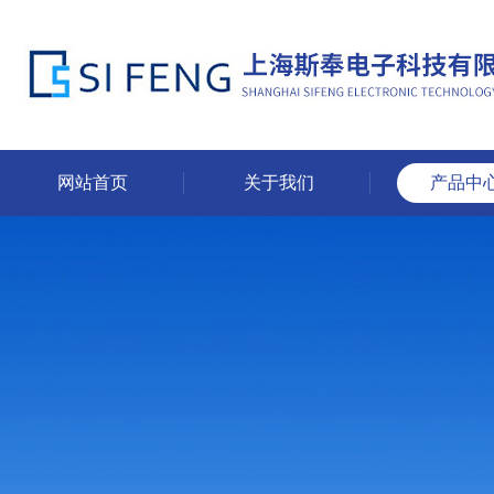
网站首页
关于我们
产品中