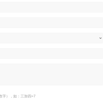
数字），如：三加四=7