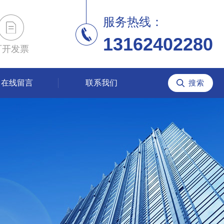
服务热线：
13162402280
可开发票
在线留言
联系我们