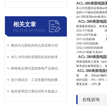
ACL-380表面电
本公司优惠供应美国ac
这种小巧袖珍型检测表既可
acl-380采用ast
ACL-380表面电
相关文章
要测量表面阻抗，将表放
RELATED ARTICLES
103=1千欧姆 绿色
105=100千欧姆 
107=10兆欧姆 黄色
109=1000兆欧姆 黄
蠕动式点胶机的特点及优势介绍
1011=100000兆欧姆 
>1012=绝缘 红色led
ACL-380表面电
ACL-800兆欧表面阻抗表的校准步骤
将接地线插入接地（gr
将表放在被测表面上，按
静电电压测试是防静电产品测试的一项非常重要的指标
ACL-380表面电
电 源： 9伏pp3碱性
扭力测试仪：工业质量控制的重要工具
相对湿度： 0%～90%
重复误差： ±5% 重 量
如何使用扭力测试仪时才能减少误差
在线咨询