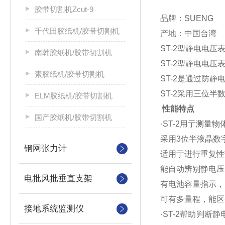
胶带切割机Zcut-9
品牌：SUENG
千代田胶纸机/胶带切割机
产地：中国台湾
ST-2型静电电
南韩胶纸机/胶带切割机
ST-2型静电电
素胶纸机/胶带切割机
ST-2是通过防
ST-2采用三位
ELM胶纸机/胶带切割机
性能特点
国产胶纸机/胶带切割机
·ST-2用亍测量
采用3位半液晶数
钢网张力计
适用亍进行重复性
能自动辨别静电压
电批风批垂直支架
有电池容量指示，欠
可有多量程，能区
接地系统监测仪
·ST-2帮助判