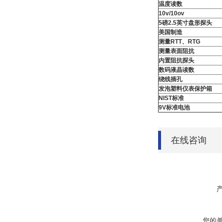
温度读数
10v/10ov
5
磅
2.5
英寸盘形探头
美国制造
测量
RTT
、
RTG
测量表面阻抗
内置阻抗探头
数码液晶读数
绕线插孔
发泡塑料仪表保护箱
NIST
标准
9V
标准电池
在线咨询
您的