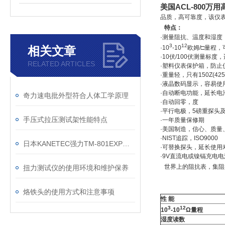
美国ACL-800万
品质，高可靠度，该仪
特点：
·测量阻抗、温度和湿度，符合
3
12
相关文章
·10
-10
欧姆/□量程
·10伏/100伏测量标
RELATED ARTICLES
·塑料仪表保护箱，防止
·重量轻，只有150Z(42
·液晶数码显示，容易使
·自动断电功能，延长电
奇力速电批外型符合人体工学原理
·自动回零，度
·平行电极，5磅重探头及
手压式拉压测试架性能特点
·一年质量保修期
·美国制造，信心、质量
·NIST追踪，ISO9000
日本KANETEC强力TM-801EXP高斯计特斯拉计产品应用及特点
·可替换探头，延长使用
·9V直流电或镍镉充电
世界上的阻抗表，集阻
扭力测试仪的使用环境和维护保养
烙铁头的使用方式和注意事项
性 能
3
12
10
-10
Ω量程
湿度读数