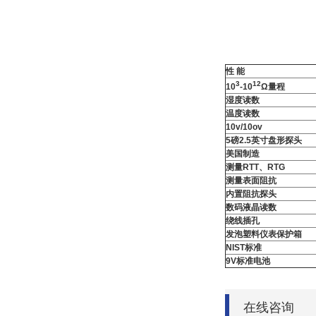
性 能
3
12
10
-10
Ω量程
湿度读数
温度读数
10v/10ov
5
磅
2.5
英寸盘形探头
美国制造
测量
RTT
、
RTG
测量表面阻抗
内置阻抗探头
数码液晶读数
绕线插孔
发泡塑料仪表保护箱
NIST
标准
9V
标准电池
在线咨询