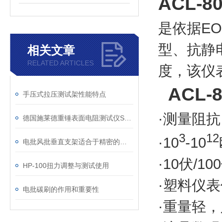
ACL-
是依据EO
型、抗静
相关文章
RELATED ARTICLES
度，该仪
ACL-
手压式拉压测试架性能特点
·测量阻抗
德国施莱德重锤表面电阻测试仪SL-030B新老款资料对比
3
12
·10
-10
电批风批垂直支架适合于精密的螺丝锁定工序
·10伏/
HP-100扭力调整与测试使用
·塑料仪
电批碳刷的作用和重要性
·重量轻，