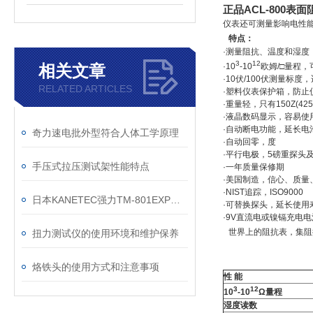
正品ACL-800表
仪表还可测量影响电性
特点：
·测量阻抗、温度和湿度，符合
3
12
相关文章
·10
-10
欧姆/□量程
·10伏/100伏测量标
RELATED ARTICLES
·塑料仪表保护箱，防止
·重量轻，只有150Z(42
·液晶数码显示，容易使
·自动断电功能，延长电
奇力速电批外型符合人体工学原理
·自动回零，度
·平行电极，5磅重探头及
手压式拉压测试架性能特点
·一年质量保修期
·美国制造，信心、质量
·NIST追踪，ISO9000
日本KANETEC强力TM-801EXP高斯计特斯拉计产品应用及特点
·可替换探头，延长使用
·9V直流电或镍镉充电
世界上的阻抗表，集阻
扭力测试仪的使用环境和维护保养
烙铁头的使用方式和注意事项
性 能
3
12
10
-10
Ω量程
湿度读数