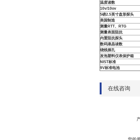
温度读数
10v/10ov
5
磅
2.5
英寸盘形探头
美国制造
测量
RTT
、
RTG
测量表面阻抗
内置阻抗探头
数码液晶读数
绕线插孔
发泡塑料仪表保护箱
NIST
标准
9V
标准电池
在线咨询
您的