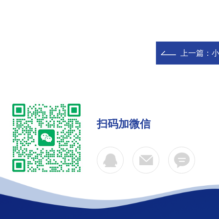
上一篇：
小
扫码加微信