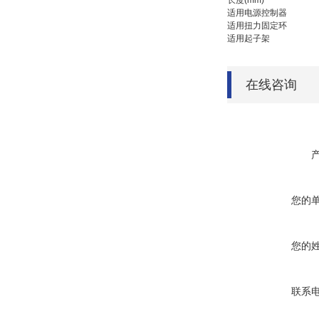
长度(mm)
适用电源控制器
适用扭力固定环
适用起子架
在线咨询
您的
您的
联系