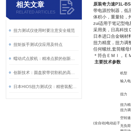
相关文章
原装奇力速P1L-BSD
带电源控制器，低
RELATED ARTICLES
体积小，重量轻，
zui适用于笔记型电
采用美，日高科技
扭力测试仪使用时要注意安全规范
日本进口合金钢材料
扭力精度，扭力调
扭矩扳手测试仪应用及特点
任何螺丝,套筒螺母
＊符合ＥＭＩ，Ｅ
蠕动式点胶机：精准点胶的创新力量
主要技术参数
创新技术：圆盘胶带切割机的高效生产解决方案
机型
输入电
日本HIOS扭力测试仪：精密装配与质量控制的核心度量枢纽
扭力
扭力精
扭力调
空转速n
(全自动)电动起子
无负荷