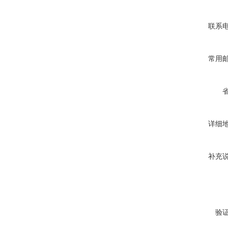
联系
常用
详细
补充
验