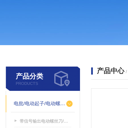
产品中心
产品分类
PRODUCTS
电批/电动起子/电动螺丝刀
带信号输出电动螺丝刀/带信号输出电源