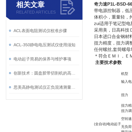
相关文章
奇力速P1L-BSD-
带电源控制器，低
RELATED ARTICLES
体积小，重量轻，
zui适用于笔记型电
采用美，日高科技
ACL表面电阻测试仪校准步骤
日本进口合金钢材料
扭力精度，扭力调
ACL-350静电电压测试仪使用须知
任何螺丝,套筒螺母
＊符合ＥＭＩ，Ｅ
电动起子简易的保养与维护事项
主要技术参数
创新技术：圆盘胶带切割机的高效生产解决方案
机型
输入电
思美高静电测试仪正负混淆测量视觉是何故？
扭力
扭力精
扭力调
空转速n
(全自动)电动起子
无负荷