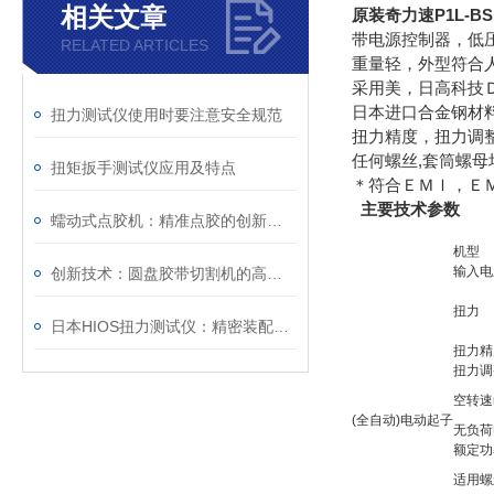
相关文章
原装奇力速P1L-BS
带电源控制器，低
RELATED ARTICLES
重量轻，外型符合
采用美，日高科技
日本进口合金钢材料
扭力测试仪使用时要注意安全规范
扭力精度，扭力调
任何螺丝,套筒螺母
扭矩扳手测试仪应用及特点
＊符合ＥＭＩ，Ｅ
主要技术参数
蠕动式点胶机：精准点胶的创新力量
机型
输入电
创新技术：圆盘胶带切割机的高效生产解决方案
扭力
日本HIOS扭力测试仪：精密装配与质量控制的核心度量枢纽
扭力精
扭力调
空转速n
(全自动)电动起子
无负荷
额定功
适用螺